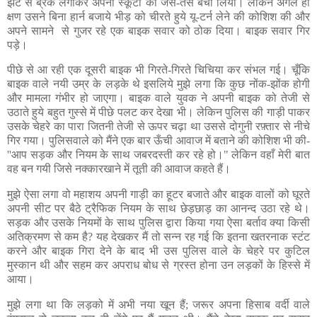
झट से ब्रेक लगाकर अपनी स्कूटी को जैसे-तैसे बचा लिया। लेकिन अगले ही
क्षण उसने बिना हार्न बजाये भीड़ को चीरते हुये यू-टर्न लेने की कोशिश की और
अपने सामने से गुजर रहे एक बाइक सवार को ठोक दिया। बाइक सवार गिर
पड़े।
पीछे से आ रही एक दूसरी बाइक भी गिरते-गिरते चिचिया कर संभल गई। चूँकि
बाइक वाले नयी उम्र के लड़के थे इसलिये मुझे लगा कि कुछ नोंक-झोंक होगी
और मामला गंभीर हो जाएगा। बाइक वाले युवक ने अपनी बाइक को तेजी से
उठाते हुये बहुत गुस्से में पीछे पलट कर देखा भी। लेकिन पुलिस की गाड़ी पाकर
उसके चेहरे का पारा जितनी तेजी से ऊपर चढ़ा था उससे दोगुनी रफ़्तार से नीचे
गिर गया। पुलिसवाले को मैंने एक बार ऊँची आवाज में बताने की कोशिश भी की-
''आप सड़क और नियम के साथ जबरदस्ती कर रहे हो।" लेकिन वहाँ मेरी बात
वह बन गयी जिसे नक्कारखाने में तूती की आवाज कहते हैं।
मुझे ऐसा लगा वो महाशय अपनी गाड़ी का हूटर बजाते और बाइक वालों को घूरते
अपनी सीट पर बैठे ट्रैफिक नियम के साथ छेड़छाड़ का आनन्द उठा रहे थे।
सड़क और उसके नियमों के साथ पुलिस द्वारा किया गया ऐसा बर्ताव क्या किसी
अतिक्रमण से कम है? यह देखकर मैं तो सन्न रह गई कि इतना खतरनाक स्टंट
करने और बाइक गिरा देने के बाद भी उस पुलिस वाले के चेहरे पर कुटिल
मुस्कान थी और सहम कर अपराध बोध से ग्रस्त होना उन लड़कों के हिस्से में
आया।
मुझे लगा था कि लड़को में अभी नया खून हैं; जरूर अपना हिसाब वर्दी वाले