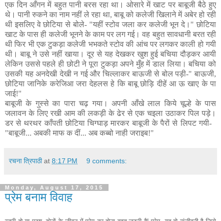
एक दिन आँगन में बहुत पानी बरस रहा था। ओसारे में खाट पर बाबूजी बैठे हुए
थे। पानी रुकने का नाम नहीं ले रहा था, बाबू को कलेजी खिलाने में अबेर हो रही
थी इसलिए वे छोटिया से बोले- "यहीं स्टोव जला कर कलेजी भून दे।" छोटिया
खाट के पास ही कलेजी भूनने के काम पर लग गई। वह बहुत सावधानी बरत रही
थी फिर भी एक टुकड़ा कलेजी भभकते स्टोव की आंच पर लगकर काली हो गयी
थी। बाबू ने उसे नहीं खाया। दूर से यह देखकर खुश हुई बचिया दौड़कर आयी
लेकिन उससे पहले ही छोटी ने पूरा टुकड़ा अपने मुँह में डाल लिया। बचिया को
उसकी यह अनदेखी देखी न गई और चिल्लाकर बाऊजी से बोल पड़ी-" बाऊजी,
छोटिया जानिके करेजिआ जरा देहलस हे कि बाबू छोड़ि दीहें आ ऊ खाए के पा
जाई!"
बाबूजी के गुस्से का पारा चढ़ गया। अपनी आँखे लाल किये चूल्हे के पास
जलावन के लिए रखी आम की लकड़ी के ढेर से एक च‍इला उठाकर पिल पड़े।
डर से थरथर काँपती छोटिया चिग्घाड़ मारकर बाबूजी के पैरों से लिपट गयी-
"बाबूजी... अबकी माफ क दीं... अब कब्बो नाही जराइब!"
रचना त्रिपाठी
at
8:17 PM
9 comments:
Monday, August 17, 2015
प्रेम बनाम विवाह