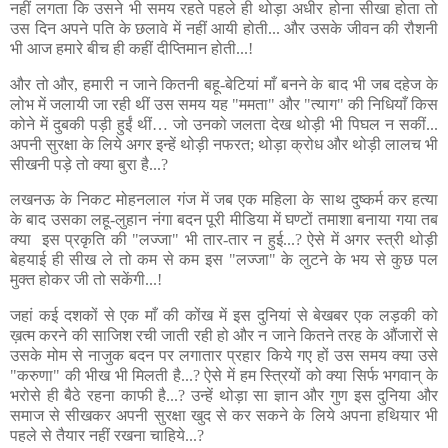
नहीं लगता कि उसने भी समय रहते पहले ही थोड़ा अधीर होना सीखा होता तो
उस दिन अपने पति के छलावे में नहीं आयी होती... और उसके जीवन की रौशनी
भी आज हमारे बीच ही कहीं दीप्तिमान होती...!
और तो और, हमारी न जाने कितनी बहू-बेटियां माँ बनने के बाद भी जब दहेज के
लोभ में जलायी जा रही थीं उस समय यह "ममता" और "त्याग" की निधियाँ किस
कोने में दुबकी पड़ी हुईं थीं… जो उनको जलता देख थोड़ी भी पिघल न सकीं...
अपनी सुरक्षा के लिये अगर इन्हें थोड़ी नफरत; थोड़ा क्रोध और थोड़ी लालच भी
सीखनी पड़े तो क्या बुरा है...?
लखनऊ के निकट मोहनलाल गंज में जब एक महिला के साथ दुष्कर्म कर हत्या
के बाद उसका लहू-लुहान नंगा बदन पूरी मीडिया में घण्टों तमाशा बनाया गया तब
क्या इस प्रकृति की "लज्जा" भी तार-तार न हुई...? ऐसे में अगर स्त्री थोड़ी
बेहयाई ही सीख ले तो कम से कम इस "लज्जा" के लुटने के भय से कुछ पल
मुक्त होकर जी तो सकेंगी...!
जहां कई दशकों से एक माँ की कोंख में इस दुनियां से बेखबर एक लड़की को
ख़त्म करने की साजिश रची जाती रही हो और न जाने कितने तरह के औंजारों से
उसके मोम से नाजुक बदन पर लगातार प्रहार किये गए हों उस समय क्या उसे
"करुणा" की भीख भी मिलती है...? ऐसे में हम स्त्रियों को क्या सिर्फ भगवान् के
भरोसे ही बैठे रहना काफी है...? उन्हें थोड़ा सा ज्ञान और गुण इस दुनिया और
समाज से सीखकर अपनी सुरक्षा खुद से कर सकने के लिये अपना हथियार भी
पहले से तैयार नहीं रखना चाहिये...?