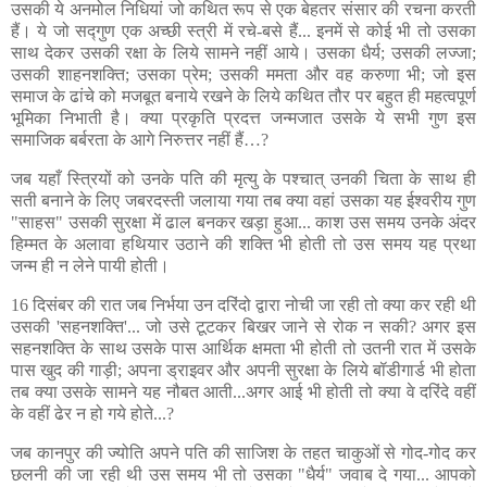
उसकी ये अनमोल निधियां जो कथित रूप से एक बेहतर संसार की रचना करती
हैं। ये जो सद्गुण एक अच्छी स्त्री में रचे-बसे हैं... इनमें से कोई भी तो उसका
साथ देकर उसकी रक्षा के लिये सामने नहीं आये। उसका धैर्य; उसकी लज्जा;
उसकी शाहनशक्ति; उसका प्रेम; उसकी ममता और वह करुणा भी; जो इस
समाज के ढांचे को मजबूत बनाये रखने के लिये कथित तौर पर बहुत ही महत्वपूर्ण
भूमिका निभाती है। क्या प्रकृति प्रदत्त जन्मजात उसके ये सभी गुण इस
समाजिक बर्बरता के आगे निरुत्तर नहीं हैं…?
जब यहाँ स्त्रियों को उनके पति की मृत्यु के पश्चात् उनकी चिता के साथ ही
सती बनाने के लिए जबरदस्ती जलाया गया तब क्या वहां उसका यह ईश्वरीय गुण
"साहस" उसकी सुरक्षा में ढाल बनकर खड़ा हुआ... काश उस समय उनके अंदर
हिम्मत के अलावा हथियार उठाने की शक्ति भी होती तो उस समय यह प्रथा
जन्म ही न लेने पायी होती।
16 दिसंबर की रात जब निर्भया उन दरिंदो द्वारा नोची जा रही तो क्या कर रही थी
उसकी 'सहनशक्ति'... जो उसे टूटकर बिखर जाने से रोक न सकी? अगर इस
सहनशक्ति के साथ उसके पास आर्थिक क्षमता भी होती तो उतनी रात में उसके
पास खुद की गाड़ी; अपना ड्राइवर और अपनी सुरक्षा के लिये बॉडीगार्ड भी होता
तब क्या उसके सामने यह नौबत आती...अगर आई भी होती तो क्या वे दरिंदे वहीं
के वहीं ढेर न हो गये होते...?
जब कानपुर की ज्योति अपने पति की साजिश के तहत चाकुओं से गोद-गोद कर
छलनी की जा रही थी उस समय भी तो उसका "धैर्य" जवाब दे गया... आपको