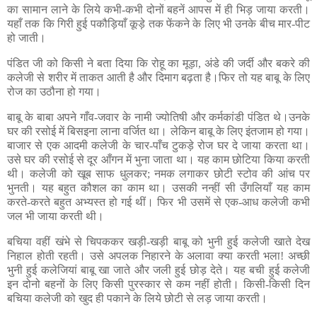
का सामान लाने के लिये कभी-कभी दोनों बहनें आपस में ही भिड़ जाया करती।
यहाँ तक कि गिरी हुई पकौड़ियाँ कूड़े तक फेंकने के लिए भी उनके बीच मार-पीट
हो जाती।
पंडित जी को किसी ने बता दिया कि रोहू का मूड़ा, अंडे की जर्दी और बकरे की
कलेजी से शरीर में ताकत आती है और दिमाग बढ़ता है।फिर तो यह बाबू के लिए
रोज का उठौना हो गया।
बाबू के बाबा अपने गाँव-जवार के नामी ज्योतिषी और कर्मकांडी पंडित थे।उनके
घर की रसोई में बिसइना लाना वर्जित था। लेकिन बाबू के लिए इंतजाम हो गया।
बाजार से एक आदमी कलेजी के चार-पाँच टुकड़े रोज घर दे जाया करता था।
उसे घर की रसोई से दूर आँगन में भुना जाता था। यह काम छोटिया किया करती
थी। कलेजी को खूब साफ धुलकर; नमक लगाकर छोटी स्टोव की आंच पर
भुनती। यह बहुत कौशल का काम था। उसकी नन्हीं सी उँगलियाँ यह काम
करते-करते बहुत अभ्यस्त हो गई थीं। फिर भी उसमें से एक-आध कलेजी कभी
जल भी जाया करती थी।
बचिया वहीं खंभे से चिपककर खड़ी-खड़ी बाबू को भुनी हुई कलेजी खाते देख
निहाल होती रहती। उसे अपलक निहारने के अलावा क्या करती भला! अच्छी
भुनी हुई कलेजियां बाबू खा जाते और जली हुई छोड़ देते। यह बची हुई कलेजी
इन दोनो बहनों के लिए किसी पुरस्कार से कम नहीं होती। किसी-किसी दिन
बचिया कलेजी को खुद ही पकाने के लिये छोटी से लड़ जाया करती।