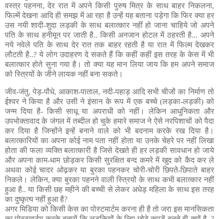
वस्त्र पहनना, देर रात में अपने किसी पुरुष मित्र के साथ बाहर निकलना,
फिल्में देखना आदि ही समझ में आ रहा है उन्हें यह बताना पड़ेगा कि फिर क्या हर
उस नयी शादी-शुदा लड़की के साथ बलात्कार नहीं हो जाना चाहिये जो अपने
पति के साथ हनीमून पर जाती है.. किसी अनजान होटल में ठहरती है... अपने
नये नवेले पति के साथ देर रात तक बाहर रहती है या रात में फिल्म देखकर
लौटती है..? ये लोग उदाहरण दे सकते हैं कि कहीं कहीं इस तरह के केस में भी
बलात्कार होते सुना गया है। तो क्या यह मान लिया जाय कि हम अपने समाज
को स्त्रियों के जीने लायक नहीं बना सकते।
जीव-जंतु, पेड़-पौधे, आकाश-पाताल, नदी-पहाड़ आदि सभी चीजों का निर्माण तो
ईश्वर ने किया है और उसी ने इंसान के रूप में एक बच्चे (लड़का-लड़की) को
जन्म दिया है- किसी साधू या अपराधी को नहीं। लेकिन आधुनिकता और
उपभोक्तावाद के जंगल में तब्दील हो चुके हमारे समाज ने ऐसे नरपिशाचों को पैदा
कर दिया है जिन्होंने इन्हें बनाने वाले को भी बदनाम करके रख दिया है।
बलात्कारियों का अपना कोई नाम पता नहीं होता या उनके चेहरे पर नहीं लिखा
होता की फला व्यक्ति बलात्कारी है जिसे देखते ही हर लड़की सावधान हो जाये
और अपना काम-धाम छोड़कर किसी सुरक्षित बन्द कमरे में खुद को कैद कर ले
अथवा कोई चादर ओढ़कर या बुरका पहनकर चोरी-चोरी छिपते-छिपाते बाहर
निकले। लेकिन, क्या बुरका पहनने वाली स्त्रियों के साथ कभी बलात्कार नहीं
हुआ है.. या किसी छह महीने की बच्ची से लेकर अधेड़ महिला के साथ इस तरह
का दुष्कृत्य नहीं हुआ है?
अगर मिडिया को किसी केस का पोस्टमार्टम करना ही है तो जरा इस मानसिकता
का पोस्टमार्टम करके बतायें कि लड़कियों के लिए छोटे कपड़ें बनते ही क्यों है..?