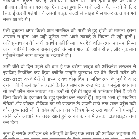
रंगबाज से चुकता कर ही लेंगे पर मैं गलत थी। मैंने देखा बाइक पर सवार
नौजवान लोगों का गरम खून ऐसा ठंडा हुआ कि मानो उसे नार्मल करने के लिए
सिंकाई करनी पड़ेगी। वे अपनी बाइक जल्दी से साइड में लगाकर काठ बन गये
नजर आ रहे थे।
ऐसी दुर्घटना अगर किसी आम नागरिक की गाड़ी से हुई होती तो मामला इतना
आसान न होता और यही पुलिस उसे अपने कायदे से निपटा भी रही होती।
अतिक्रमण का मैंने कभी समर्थन नहीं किया। पर ऐसे अतिक्रमण का क्या किया
जाना चाहिये जिसका संबंध दूसरों के जान-माल की हानि से हो, और नुकसान
पहुँचाने वाले स्वयं कानून के रखवाले हो।
अभी बीते दो दिन पहले की बात है एक दरोगा साहब को अखिलेश सरकार ने
इसलिए निलंबित कर दिया क्योंकि उन्होंने फुटपाथ पर बैठे किसी गरीब की
टाइपराइटर अपने पैरों से मार-मार कर तोड़ दिया। अतिक्रमण के जुर्म में अगर
दरोगा जी ने उसे वहाँ से हटाने के लिए साम-दाम दण्ड-भेद का फार्मूला अपनाया
तो उन्हें कौन रोक सकता था? उन्हें तो ऐसे ही बहुत से अधिकार मिले हैं जो वे
बिना किसी के इजाजत के खुद प्रयोग कर सकते हैं। यह तो भला हो खबरिया
चैनेलों और सोशल मीडिया का जो सरकार के ऊपरी माले तक खबर पहुँच गयी
और मुख्यमंत्री जी ने संवेदनशीलता का परिचय देकर उस आदमी की मज़बूरी,
गरीबी और लाचारी पर तरस खाते हुये आनन-फानन में उसका टाइपराइटर नया
कर दिया।
सुना है उसके उत्पीड़न की क्षतिपूर्ति के लिए एक लाख की आर्थिक सहायता भी