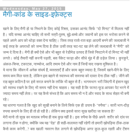
Wednesday, May 27, 2015
मैगी-कांड के साइड-इफ़ेक्ट्स
खाने के लिए मैगी हो या निभाने के लिए कोई रिश्ता, उसका आनंद सिर्फ "दो मिनट" में मिलता नहीं
है। यदि सच्चा आनंद चाहिए तो सभी स्त्री-पुरुष, बूढ़े-बच्चे और जवानों को इस पर भरोसा करने से
पहले अपने आप को थोड़ा वक्त देना चाहिए। जिस तरह रातो-रात बड़ा आदमी बनने की जल्दबाजी ने
कई तरह के अपराधों को जन्म दिया है ठीक उसी तरह चट-पट खा लेने की जल्दबाजी ने "मैगी" को
जन्म दे दिया है। मैगी ही क्यों ऐसे और भी बहुत से रेडीमेड उत्पाद हैं जिसे निपटाने में दो मिनट भी नहीं
लगते। कोई तैयारी नहीं करनी पड़ती; बस पैकेट फाड़ा और सीधे मुंह में ही उड़ेल लिया। कुरकुरे,
अंकल-चिप्स, टकाटक, नाच्चोज, आदि तमाम ऐसे और नाम हैं जिन्हें याद रखना मुश्किल है।
ये माना कि जीवन में अनेक संघर्ष हैं, व्यस्तताएँ हैं और काम बहुत ज्यादा है; जिसमें खाने-पीने के लिए
समय कम मिल पाता है; लेकिन इस बहाने से स्वास्थ्य की समस्या को दावत देना ठीक नहीं। जीने की
राह बहुत कठिन है पर इसे सरल बनाने के तरीके भी बहुत से हैं। भागमभाग भरी जिंदगी में इंसान खुद
को स्वस्थ रखने के लिए भी समय नहीं देना चाहता। यह
सही है कि फास्ट-फूड आपका पेट भरने में
ज्यादा समय नहीं लेता। पर यह कैसे संभव है कि आप समय भी न दें और स्वाद के साथ सेहत भी बनी
रहे।
यह धारणा गलत है कि खुद को सुखी बनाने के लिये सिर्फ एक ही उपाय है- "रुपैया"। सारी भाग-दौड़
रुपया कमाने के लिए ही तो हो रही है। लेकिन क्या इससे सारा सुख खरीदा जा सकता है?
मेरी मानो तो सुख का मतलब रुपैया ही सब कुछ नहीं है। इस रुपैया के पीछे अपने शरीर को दांव पर
लगाना ठीक न होगा; क्योंकि जब यह "देह" ही सही-सलामत नहीं रहेगी तो हमारी ख़ोपड़िया ठीक-ठाक
कैसे काम करेगी...? बस खाली नवरत्न तेल लगाने से ख़ोपड़िया अगर कूल-कूल रहती और टेंशन