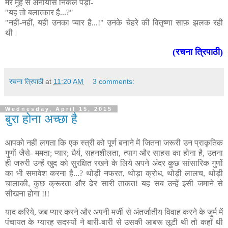
मेरे मुँह से अनायास निकल पड़ा-
"यह तो बलात्कार है...?"
"नहीं-नहीं, यही उनका प्यार है...!" उनके चेहरे की वितृष्णा साफ़ झलक रही
थी।
(रचना त्रिपाठी)
रचना त्रिपाठी
at
11:20 AM
3 comments:
Wednesday, April 15, 2015
बुरा होना अच्छा है
आपको नहीं लगता कि एक स्त्री को पूर्ण बनाने में जितना जरूरी उन प्राकृतिक
गुणों जैसे- ममता; प्यार; धैर्य, सहनशीलता, त्याग और साहस का होना है, उतना
ही जरुरी उन्हें खुद को सुरक्षित रखने के लिये अपने अंदर कुछ सांसारिक गुणों
का भी समावेश करना है...? थोड़ी नफरत, थोड़ा क्रोध, थोड़ी लालच, थोड़ी
चालाकी, कुछ क्रूरता और ढेर सारी ताकत! यह सब उन्हें इसी जमाने से
सीखना होगा !!!
याद करिये, जब प्यार करने और अपनी मर्जी से अंतर्जातीय विवाह करने के जुर्म में
पंचायत के ग्यारह सदस्यों ने बारी-बारी से उसकी आबरू लूटी थी तो कहाँ थी