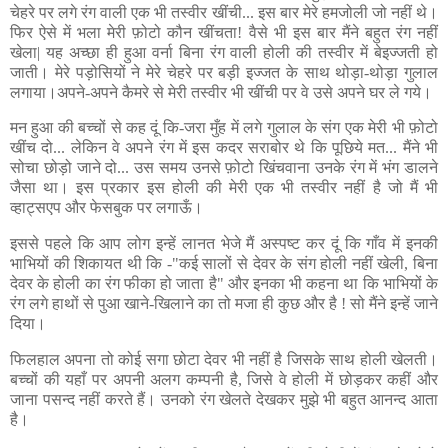
चेहरे पर लगे रंग वाली एक भी तस्वीर खींची... इस बार मेरे हमजोली जो नहीं थे।
फिर ऐसे में भला मेरी फ़ोटो कौन खींचता! वैसे भी इस बार मैंने बहुत रंग नहीं
खेला| यह अच्छा ही हुआ वर्ना बिना रंग वाली होली की तस्वीर में बेइज्जती हो
जाती। मेरे पड़ोसियों ने मेरे चेहरे पर बड़ी इज्जत के साथ थोड़ा-थोड़ा गुलाल
लगाया।अपने-अपने कैमरे से मेरी तस्वीर भी खींची पर वे उसे अपने घर ले गये।
मन हुआ की बच्चों से कह दूं कि-जरा मुँह में लगे गुलाल के संग एक मेरी भी फ़ोटो
खींच दो... लेकिन वे अपने रंग में इस कदर सराबोर थे कि पूछिये मत... मैंने भी
सोचा छोड़ो जाने दो... उस समय उनसे फ़ोटो खिंचवाना उनके रंग में भंग डालने
जैसा था। इस प्रकार इस होली की मेरी एक भी तस्वीर नहीं है जो मैं भी
व्हाट्सएप और फेसबुक पर लगाऊँ।
इससे पहले कि आप लोग इन्हें लानत भेजे मैं अस्पष्ट कर दूं कि गाँव में इनकी
भाभियों की शिकायत थी कि -"कई सालों से देवर के संग होली नहीं खेली, बिना
देवर के होली का रंग फीका हो जाता है" और इनका भी कहना था कि भाभियों के
रंग लगे हाथों से पुआ खाने-खिलाने का तो मजा ही कुछ और है ! सो मैंने इन्हें जाने
दिया।
फिलहाल अपना तो कोई सगा छोटा देवर भी नहीं है जिसके साथ होली खेलती।
बच्चों की यहाँ पर अपनी अलग कम्पनी है, जिसे वे होली में छोड़कर कहीं और
जाना पसन्द नहीं करते हैं। उनको रंग खेलते देखकर मुझे भी बहुत आनन्द आता
है।