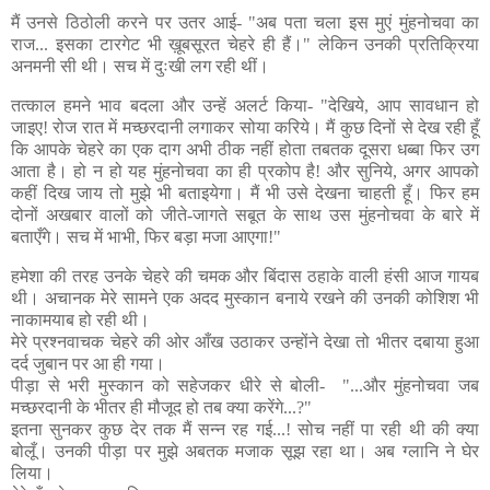
मैं उनसे ठिठोली करने पर उतर आई- "अब पता चला इस मुएं मुंहनोचवा का
राज... इसका टारगेट भी ख़ूबसूरत चेहरे ही हैं।" लेकिन उनकी प्रतिक्रिया
अनमनी सी थी। सच में दुःखी लग रही थीं।
तत्काल हमने भाव बदला और उन्हें अलर्ट किया- "देखिये, आप सावधान हो
जाइए! रोज रात में मच्छरदानी लगाकर सोया करिये। मैं कुछ दिनों से देख रही हूँ
कि आपके चेहरे का एक दाग अभी ठीक नहीं होता तबतक दूसरा धब्बा फिर उग
आता है। हो न हो यह मुंहनोचवा का ही प्रकोप है! और सुनिये, अगर आपको
कहीं दिख जाय तो मुझे भी बताइयेगा। मैं भी उसे देखना चाहती हूँ। फिर हम
दोनों अखबार वालों को जीते-जागते सबूत के साथ उस मुंहनोचवा के बारे में
बताएँगे। सच में भाभी, फिर बड़ा मजा आएगा!"
हमेशा की तरह उनके चेहरे की चमक और बिंदास ठहाके वाली हंसी आज गायब
थी। अचानक मेरे सामने एक अदद मुस्कान बनाये रखने की उनकी कोशिश भी
नाकामयाब हो रही थी।
मेरे प्रश्नवाचक चेहरे की ओर आँख उठाकर उन्होंने देखा तो भीतर दबाया हुआ
दर्द जुबान पर आ ही गया।
पीड़ा से भरी मुस्कान को सहेजकर धीरे से बोली- "...और मुंहनोचवा जब
मच्छरदानी के भीतर ही मौजूद हो तब क्या करेंगे...?"
इतना सुनकर कुछ देर तक मैं सन्न रह गई...! सोच नहीं पा रही थी की क्या
बोलूँ। उनकी पीड़ा पर मुझे अबतक मजाक सूझ रहा था। अब ग्लानि ने घेर
लिया।