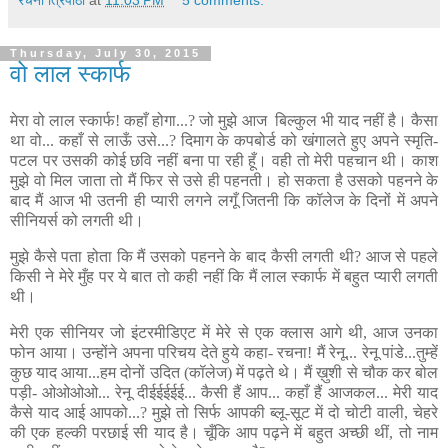
Thursday, July 30, 2015
वो लाल स्कार्फ
मेरा वो लाल स्कार्फ! कहाँ होगा...? जो मुझे आज बिल्कुल भी याद नहीं है। कैसा
था वो... कहाँ से लाऊँ उसे...? दिमाग के कपबोर्ड को खंगालते हुए अपने स्मृति-
पटल पर उसकी कोई छवि नहीं बना पा रही हूँ। वही तो मेरी पहचान थी। काश
मुझे वो मिल जाता तो मैं फिर से उसे ही पहनती। हो सकता है उसको पहनने के
बाद मैं आज भी उतनी ही प्यारी लगने लगूँ जितनी कि कॉलेज के दिनों में अपने
सीनियर्स को लगती थी।
मुझे कैसे पता होता कि मैं उसको पहनने के बाद कैसी लगती थी? आज से पहले
किसी ने मेरे मुँह पर ये बात तो कही नहीं कि मैं लाल स्कार्फ में बहुत प्यारी लगती
थी।
मेरी एक सीनियर जो इंटरमीडिएट में मेरे से एक क्लास आगे थी, आज उनका
फोन आया। उन्होंने अपना परिचय देते हुये कहा- रचना! मैं रेनू... रेनू पांडे...तुम्हें
कुछ याद आया...हम दोनों उदित (कॉलेज) में पढ़ते थे। मैं ख़ुशी से चौक कर बोल
पड़ी- ओओओओ... रेनू दीईईईईई... कैसी हैं आप... कहाँ हैं आजकल... मेरी याद
कैसे याद आई आपको...? मुझे तो सिर्फ आपकी ब्लू-सूट में दो चोटी वाली, चेहरे
की एक हल्की परछाई सी याद है। चूँकि आप पढ़ने में बहुत अच्छी थीं, तो नाम