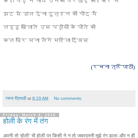
कहीं पड़ न जाये उनकी परछाईं कोहबर में
झट से डाल देना दुल्हन की गोद में
लड्डू खिलाते उस पड़ोसी के पोते को
कल फिर मना लेंगे महिला दिवस
(
रचना त्रिपाठी)
रचना त्रिपाठी
at
8:19 AM
No comments:
Friday, March 6, 2015
होली के रंग में तंग
अपनी तो 'होली' भी होली पर किसी ने न तो जबरदस्ती मुझे रंग डाला और न ही