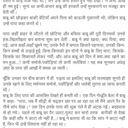
वसंत में कोई फर्क नहीं था। मैंने उन्हें कभी हँसते हुये नहीं देखा। न कभी आँखे
ही नम हुई। सुना था कभी-कभार बाबू की हरकतें उन्हें मुस्कराने पर मजबूर कर
देती थीं।
बाबू को छोड़कर बाकी बेटियाँ अपने पिता को बाऊजी पुकारती थी; लेकिन बाबू
उन्हें पापा कहा करते थे।
पापा कहीं बाहर से लौटते तो छोटिया और बचिया बाबू की पूरी दिनचर्या उनसे
हंस-खिलखिला कर बताना शुरू कर देतीं - बाबू ने क्या खाया; क्या पिया; क्या
पढ़े; आज कहाँ-कहाँ घूमने गए; उनके पैरों में चप्पल किसने पहनाया; उनकी किन-
किन बच्चों से लड़ाई हुई; किस-किसको इन दोनों ने बाबू के लिए मारा; किसके-
किसके घर शिकायतें लेकर गयीं; और आज बाबू को दिन में क्या-क्या खाने का
मन हुआ...? कभी समोसे-पकौड़ियां तो कभी जलेबियां ! यह सब सुनकर अधेड़
उम्र के पापा की आखों में चमक आ जाती।
चूँकि उनका घर बीच बाजार में ही पड़ता था इसलिए बाबू की फरमाइश सुनते ही
उनके खाने के लिए गर्मागरम समोसे, पकौड़ियाँ और जलेबी तुरन्त आ जाया करती
थी।
बाबू के लिए पापा की आसक्ति देखते ही बनती थी। एक दिन गोधूलि बेला में बाबू
ने कहा- "पापा, जब मैं सीढ़ी से चढ़कर छत पर आ रहा था तो मैंने अपने पैर के
नीचे सांप देखा।” उस दिन उनके पापा की थूक गले में ही अटक गई। बदहवास
से हो गये। पहले तो बाबू का पैर उलट-पुलट कर चारो तरफ बारीकी से देखा
कि कहीं साँप ने काटा तो नहीं है...! बाबू ने बताया भी था कि सांप ने काटा नहीं
है, फिर भी उन्हें विश्वास नहीं हो रहा था।