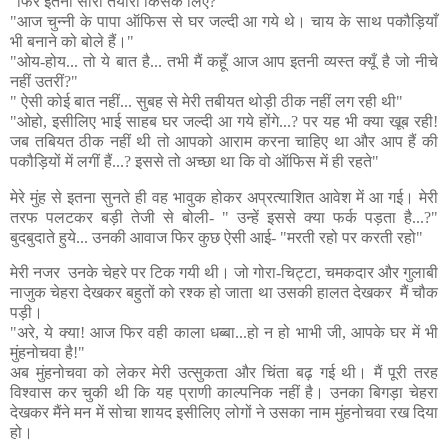
"फिर इतनी सारी तैयारी किसके लिए?"
"आज चुन्नी के पापा ऑफिस से घर जल्दी आ गये थे। चाय के साथ पकौड़ियाँ
भी बनाने को बोले हैं।"
"ओय-होय... तो ये बात है... तभी मैं कहूँ आज आप इतनी व्यस्त क्यूँ है जो नीचे
नहीं उतरीं?"
" ऐसी कोई बात नहीं... सुबह से मेरी तबीयत थोड़ी ठीक नहीं लग रही थी"
"ओहो, इसीलिए भाई साहब घर जल्दी आ गये होंगे...? पर यह भी क्या खूब रही!
जब तबियत ठीक नहीं थी तो आपको आराम करना चाहिए था और आप हैं की
पकौड़ियों में लगीं हैं...? इससे तो अच्छा था कि वो ऑफिस में ही रहते"
मेरे मुंह से इतना सुनते ही वह भावुक होकर अप्रत्याशित आवेश में आ गई। मेरी
तरफ पलटकर बड़ी तेजी से बोली- " उन्हें इससे क्या फर्क पड़ता है...?"
बुदबुदाते हुये... उनकी आवाज फिर कुछ ऐसी आई- "मरती रहो पर करती रहो"
मेरी नजर उनके चेहरे पर टिक गयी थी। जो गोरा-चिट्टा, चमकदार और गुलाबी
नाजुक चेहरा देखकर बहुतों को रश्क हो जाता था उसकी हालत देखकर मैं चौक
पड़ी।
"अरे, ये क्या! आज फिर वही काला धब्बा...हो न हो भाभी जी, आपके घर में भी
मुंहनोचवा है!"
अब मुंहनोचवा को लेकर मेरी उत्सुकता और चिंता बढ़ गई थी। मैं पूरी तरह
विश्वास कर चुकी थी कि यह प्राणी काल्पनिक नहीं है। उनका बिगड़ा चेहरा
देखकर मैंने मन में सोचा शायद इसीलिए लोगों ने उसका नाम मुंहनोचवा रख दिया
हो।