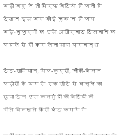
बड़ी बहू ने तो सिर्फ बेटियां ही जनी है
देखना इस बार कोई चूक न हो जाय
बड़े-बुजुर्गों का उसे आशीर्वाद दिलवाने का
पहले से ही कर लेना सारा प्रबन्ध
टेंट-शामियाना
,
मेज-कुर्सी
,
चौकी-बेलन
पड़ोसी के घर से एक छोटे से बच्चे का
छुपा देना उस कलमुंही की बेटियों को
रोते बिलखते किसी बंद कमरे में