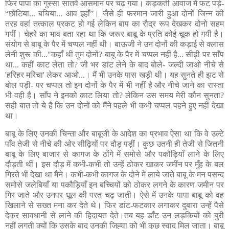
फिर पापा का गुस्सा सातवें आसमान पर चढ़ गया। कड़कती आवाज में फट पड़े-
“छोटिया... बचिया... आव इहाँ”। जैसे ही फरमान जारी हुआ दोनों जिन्न की
तरह वहां तत्काल प्रकट हो गई लेकिन बाप का रौद्र रूप देखकर दोनो सहम
गयीं। चेहरे का भाव बता रहा था कि जरूर बाबू के प्रति कोई चूक हो गयी है।
संयोग से बाबू के पैर में चप्पल नहीं थी। बाऊजी ने उन दोनों की कड़ाई से क्लास
लेनी शुरू की..."कहाँ थी तुम दोनों? बाबू के पैर में चप्पल नहीं है... सीढ़ी पर साँप
था... कहीं काट लेता तो? जी भर डांट लेने के बाद बोले- जल्दी जाओ नीचे से
'हरिहर मरिचा' लेकर आओ...। मैं भी उनके पास खड़ी थी। यह सुनते ही झट से
बोल पड़ी- पर चप्पल तो इन दोनों के पैर में भी नहीं है और नीचे जाने का रास्ता
भी वही है। साँप ने इनको काट लिया तो? लेकिन उस समय मेरी कौन सुनता?
सही बात तो ये है कि उन दोनों को मैंने पहले भी कभी चप्पल पहने हुए नहीं देखा
था।
बाबू के लिए उनकी चिन्ता और बाबूजी के आदेश का प्रभाव ऐसा था कि वे उल्टे
पाँव तेजी से नीचे की ओर सीढ़ियों पर दौड़ पड़ीं। कुछ उतनी ही तेजी से जितनी
बाबू के लिए बाजार से कागज के ठोंगे में समोसे और पकौड़ियाँ लाने के लिए
दौड़ती थीं। इस दौड़ में कभी-कभी तो उन्हें ठोकर खाकर जमींन पर मुँह के बल
गिरते भी देखा था मैंने। कभी-कभी कागज के दोने में लाये जाते बाबू के मन पसन्द
समोसे जलेबियाँ या पकौड़ियाँ इन बच्चियों को ठोकर लगने के कारण जमीन पर
गिर जाते और उनपर धूल की परत चढ़ जाती। ऐसे में उनके पापा बाबू को वह
खिलाने से सख्त मना कर देते थे। फिर डांट-फटकार लगाकर दुबारा उन्हें पैसे
देकर सावधानी से लाने की हिदायत देते।तब यह डाँट उन लड़कियों को बुरी
नहीं लगती क्यों कि उसके बाद उनकी जिह्‍वा को भी कुछ स्वाद मिल जाता। बाबू