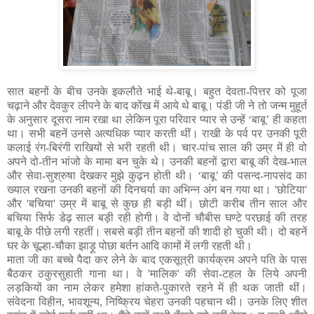
सात बहनों के बीच उनके इकलौते भाई थे-बाबू। बहुत देवता-पित्तर को पूजा
चढ़ाने और देवकुर लीपने के बाद कोंख में आये थे बाबू। पंडी जी ने तो जन्म मुहूर्त
के अनुसार दूसरा नाम रखा था लेकिन पूरा परिवार प्यार से उन्हें ‘बाबू’ ही कहता
था। सभी बहनें उनसे अत्यधिक प्यार करती थीं। राखी के पर्व पर उनकी पूरी
कलाई रंग-बिरंगी राखियों से भरी रहती थी। चार-पांच साल की उम्र में ही वो
अपने दो-तीन भांजो के मामा बन चुके थे। उनकी बहनों द्वारा बाबू की देख-भाल
और सेवा-सुश्रुषा देखकर मुझे कुढ़न होती थी। ‘बाबू’ की पसन्द-नापसंद का
ख्याल रखना उनकी बहनों की दिनचर्या का अभिन्न अंग बन गया था। 'छोटिया'
और 'बचिया' उम्र में बाबू से कुछ ही बड़ी थीं। छोटी करीब तीन साल और
बचिया सिर्फ डेढ़ साल बड़ी रही होगी। वे दोनों चौबीस घण्टे परछाई की तरह
बाबू के पीछे लगी रहतीं। सबसे बड़ी तीन बहनों की शादी हो चुकी थी। दो बहनें
घर के चूल्हा-चौका झाड़ू पोछा बर्तन आदि कामों में लगी रहती थी।
माता जी का बच्चे पैदा कर लेने के बाद एकसूत्री कार्यक्रम अपने पति के पास
बैठकर ठकुरसुहाती गाना था। वे 'मालिक' की सेवा-टहल के लिये अपनी
लड़कियों का नाम लेकर हमेशा हांकते-पुकारते रहने में ही थक जाती थीं।
संवेदना विहीन, भावशून्य, निष्क्रिय चेहरा उनकी पहचान थी। उनके लिए शीत